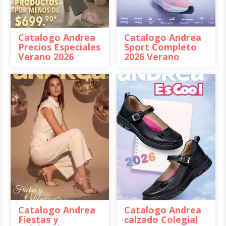
Catalogo Andrea
Catalogo Andrea
Precios Especiales
Sport Completo
Verano 2026
2026 Verano
Catalogo Andrea
Catalogo Andrea
Fiestas y
calzado Colegial