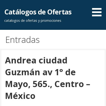
Saltar
al
Catálogos de Ofertas
contenido
catalogos de ofertas y promociones
Entradas
Andrea ciudad
Guzmán av 1° de
Mayo, 565., Centro –
México