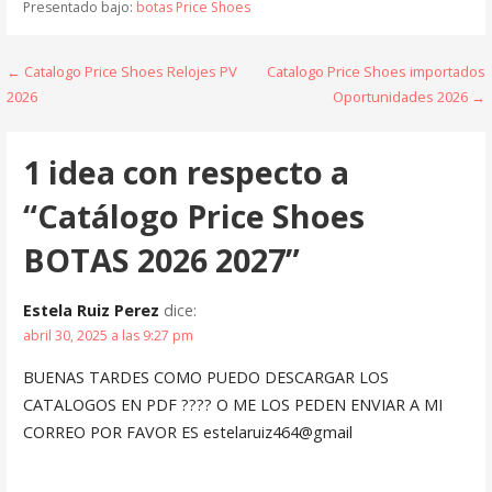
Presentado bajo:
botas Price Shoes
Navegación
← Catalogo Price Shoes Relojes PV
Catalogo Price Shoes importados
2026
Oportunidades 2026 →
de
entradas
1 idea con respecto a
“Catálogo Price Shoes
BOTAS 2026 2027”
Estela Ruiz Perez
dice:
abril 30, 2025 a las 9:27 pm
BUENAS TARDES COMO PUEDO DESCARGAR LOS
CATALOGOS EN PDF ???? O ME LOS PEDEN ENVIAR A MI
CORREO POR FAVOR ES estelaruiz464@gmail