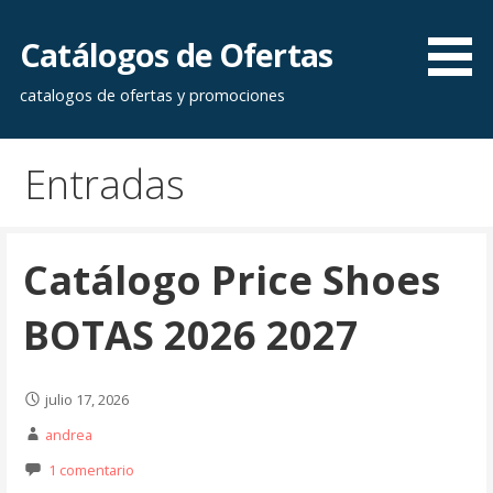
Saltar
al
Catálogos de Ofertas
contenido
catalogos de ofertas y promociones
Entradas
Catálogo Price Shoes
BOTAS 2026 2027
julio 17, 2026
andrea
1 comentario