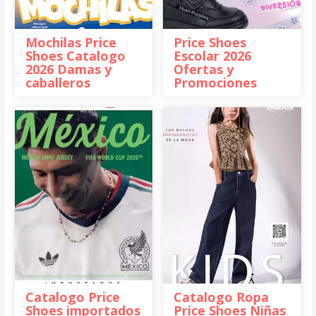
Mochilas Price
Price Shoes
Shoes Catalogo
Escolar 2026
2026 Damas y
Ofertas y
caballeros
Promociones
Catalogo Price
Catalogo Ropa
Shoes importados
Price Shoes Niñas