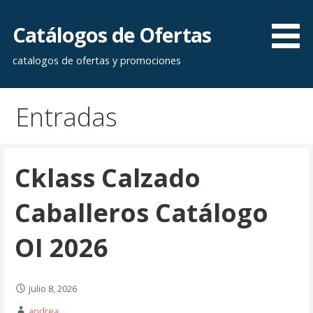
Saltar
al
Catálogos de Ofertas
contenido
catalogos de ofertas y promociones
Entradas
Cklass Calzado
Caballeros Catálogo
OI 2026
julio 8, 2026
andrea