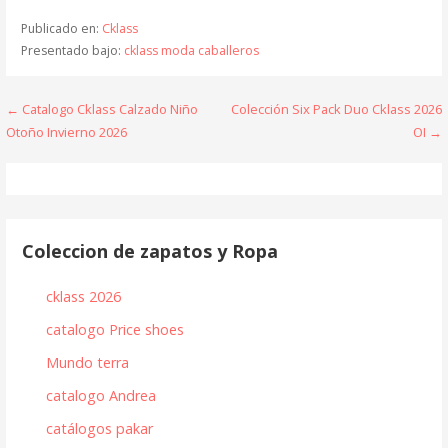
Publicado en:
Cklass
Presentado bajo:
cklass moda caballeros
Navegación
← Catalogo Cklass Calzado Niño
Colección Six Pack Duo Cklass 2026
Otoño Invierno 2026
OI →
de
entradas
Coleccion de zapatos y Ropa
cklass 2026
catalogo Price shoes
Mundo terra
catalogo Andrea
catálogos pakar