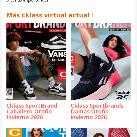
Más cklass virtual actual :
Cklass SportBrand
Cklass Sportbrands
Caballero Otoño
Damas Otoño
Invierno 2026
invierno 2026