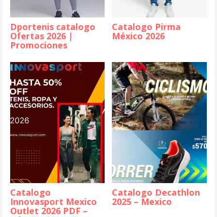
Dportenis catalogo
Catalogo Pirma
Ofertas 2026 |
México 2026
Promociones
Catalogo
Catalogo Decathlon
Innovasport Mexico
2025 – Mexico
Outlet 2026 PDF –