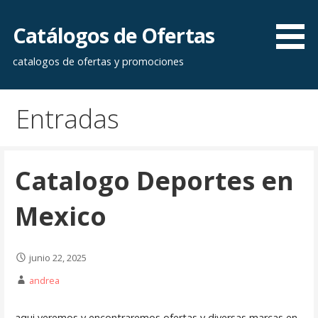
Saltar
al
Catálogos de Ofertas
contenido
catalogos de ofertas y promociones
Entradas
Catalogo Deportes en
Mexico
junio 22, 2025
andrea
aqui veremos y encontraremos ofertas y diversas marcas en