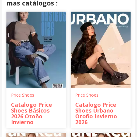
mas catálogos :
Price Shoes
Price Shoes
Catalogo Price
Catalogo Price
Shoes Básicos
Shoes Urbano
2026 Otoño
Otoño Invierno
Invierno
2026