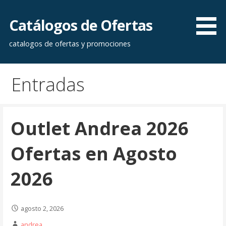
Saltar
al
Catálogos de Ofertas
contenido
catalogos de ofertas y promociones
Entradas
Outlet Andrea 2026
Ofertas en Agosto
2026
agosto 2, 2026
andrea