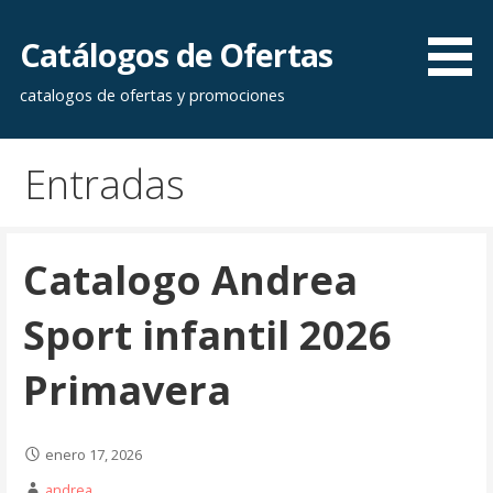
Saltar
al
Catálogos de Ofertas
contenido
catalogos de ofertas y promociones
Entradas
Catalogo Andrea
Sport infantil 2026
Primavera
enero 17, 2026
andrea