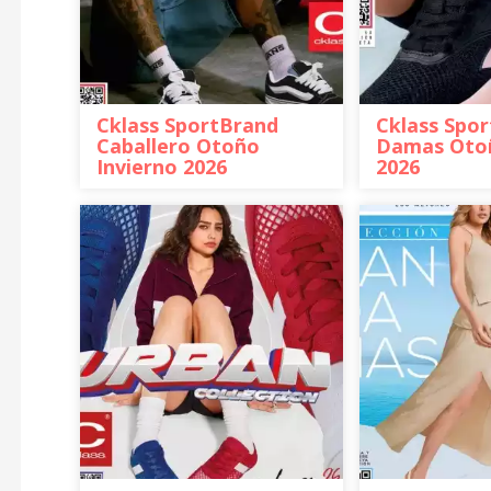
Cklass SportBrand
Cklass Spo
Caballero Otoño
Damas Otoñ
Invierno 2026
2026