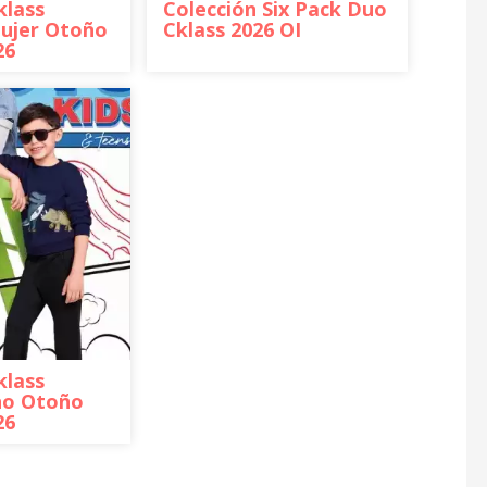
klass
Colección Six Pack Duo
Mujer Otoño
Cklass 2026 OI
26
klass
ño Otoño
26