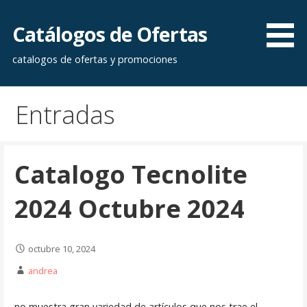
Saltar
al
Catálogos de Ofertas
contenido
catalogos de ofertas y promociones
Entradas
Catalogo Tecnolite
2024 Octubre 2024
octubre 10, 2024
andrea
no muestra gran variedad de artículos que nos trae el