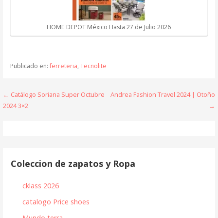
HOME DEPOT México Hasta 27 de Julio 2026
Publicado en:
ferreteria
,
Tecnolite
Navegación
← Catálogo Soriana Super Octubre
Andrea Fashion Travel 2024 | Otoño
2024 3×2
→
de
entradas
Coleccion de zapatos y Ropa
cklass 2026
catalogo Price shoes
Mundo terra