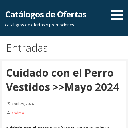
Saltar
al
Catálogos de Ofertas
contenido
catalogos de ofertas y promociones
Entradas
Cuidado con el Perro
Vestidos >>Mayo 2024
abril 29, 2024
andrea
cuidado con el perro
nos ofrece su catalogo en linea