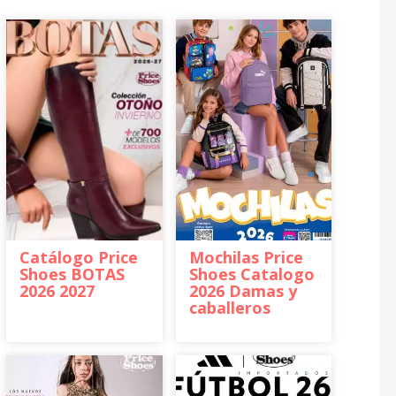
Catálogo Price
Mochilas Price
Shoes BOTAS
Shoes Catalogo
2026 2027
2026 Damas y
caballeros