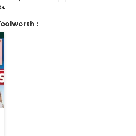
da.
Woolworth :