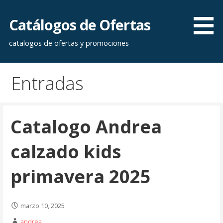
Saltar
al
Catálogos de Ofertas
contenido
catalogos de ofertas y promociones
Entradas
Catalogo Andrea
calzado kids
primavera 2025
marzo 10, 2025
andrea