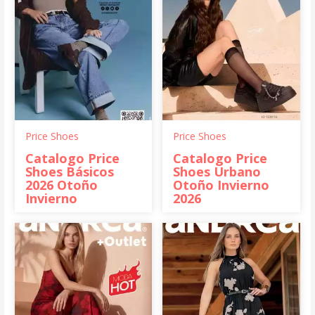
Price Shoes
Price Shoes
Catalogo Price
Catalogo Price
Shoes Básicos
Shoes Urbano
2026 Otoño
Otoño Invierno
Invierno
2026