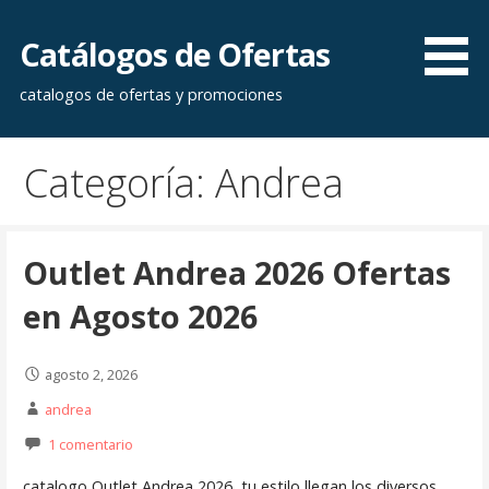
Saltar
al
Catálogos de Ofertas
contenido
catalogos de ofertas y promociones
Categoría: Andrea
Outlet Andrea 2026 Ofertas
en Agosto 2026
agosto 2, 2026
andrea
1 comentario
catalogo Outlet Andrea 2026 tu estilo llegan los diversos