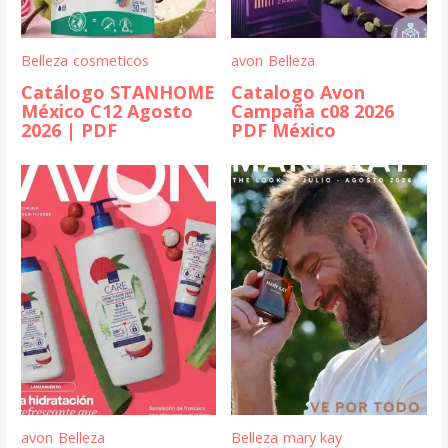
Belleza
cosmeticos
avon
Belleza
Catálogo STANHOME
Catalogo Avon
México C12 Agosto
Campaña c08 2026
2026 | PDF
PDF México
avon
Belleza
Belleza
mary kay