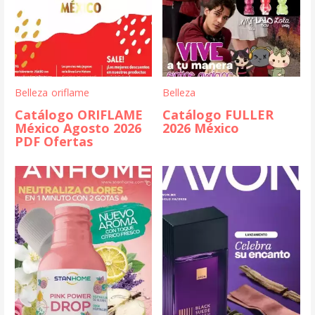
Belleza
oriflame
Belleza
Catálogo ORIFLAME
Catálogo FULLER
México Agosto 2026
2026 México
PDF Ofertas