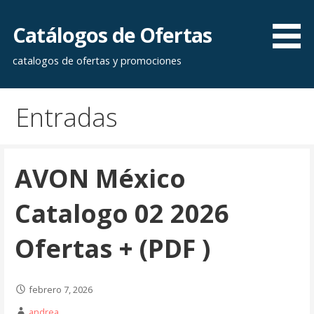
Saltar
al
Catálogos de Ofertas
contenido
catalogos de ofertas y promociones
Entradas
AVON México
Catalogo 02 2026
Ofertas + (PDF )
febrero 7, 2026
andrea