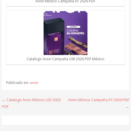
Avon México Campaña 01 2026 PDF
Catalogo Avon Campaña c08 2026 PDF México
Publicado en:
avon
Navegación
← Catalogo Avon México c03 2026
Avon México Campaña 01 2026 PDF
PDF
→
de
entradas