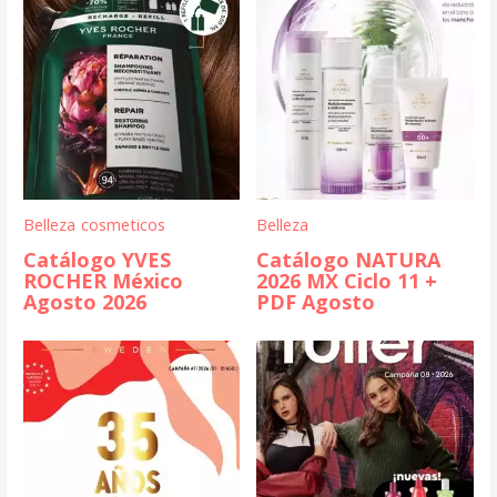
Belleza
cosmeticos
Belleza
Catálogo YVES
Catálogo NATURA
ROCHER México
2026 MX Ciclo 11 +
Agosto 2026
PDF Agosto