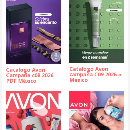
Catalogo Avon
Catalogo Avon
campaña C09 2026 »
Campaña c08 2026
Mexico
PDF México