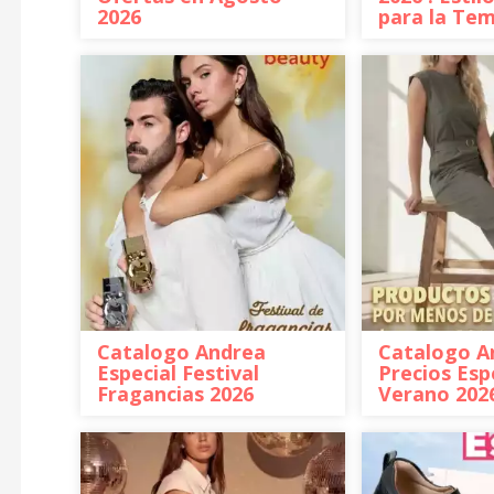
2026
para la Te
Catalogo Andrea
Catalogo A
Especial Festival
Precios Esp
Fragancias 2026
Verano 202