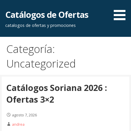
Saltar
al
Catálogos de Ofertas
contenido
catalogos de ofertas y promociones
Categoría:
Uncategorized
Catálogos Soriana 2026 :
Ofertas 3×2
agosto 7, 2026
andrea