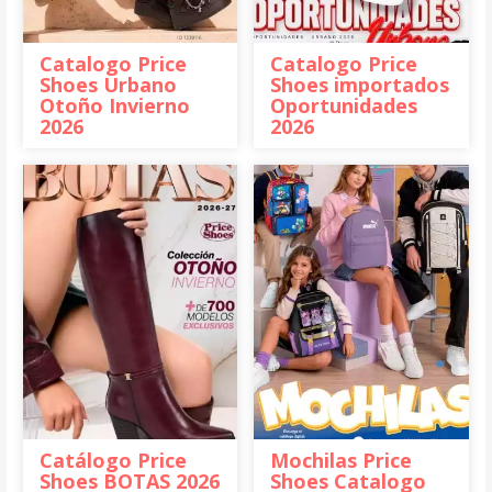
Catalogo Price
Catalogo Price
Shoes Urbano
Shoes importados
Otoño Invierno
Oportunidades
2026
2026
Catálogo Price
Mochilas Price
Shoes BOTAS 2026
Shoes Catalogo