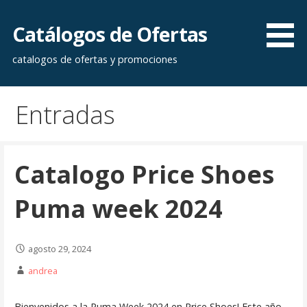
Saltar
al
Catálogos de Ofertas
contenido
catalogos de ofertas y promociones
Entradas
Catalogo Price Shoes
Puma week 2024
agosto 29, 2024
andrea
Bienvenidos a la Puma Week 2024 en Price Shoes! Este año,