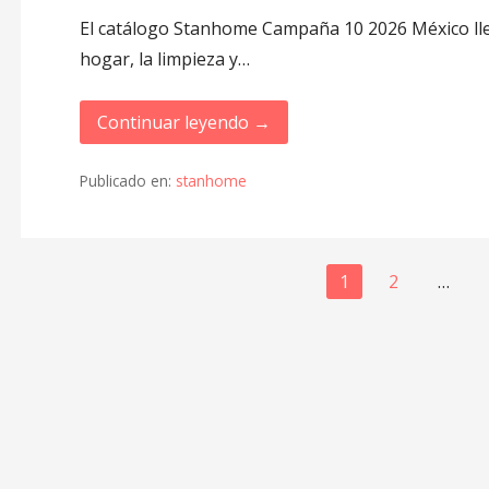
El catálogo Stanhome Campaña 10 2026 México lle
hogar, la limpieza y…
Continuar leyendo →
Publicado en:
stanhome
Navegación
1
2
…
de
Entrada