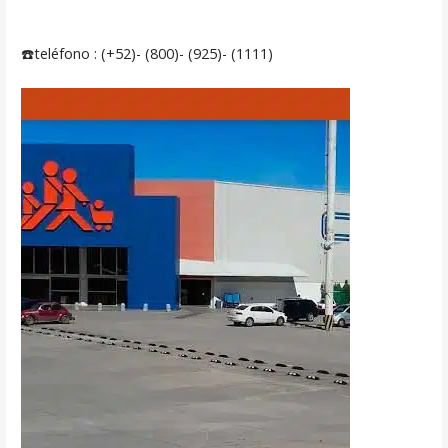
☎️teléfono : (+52)- (800)- (925)- (1111)