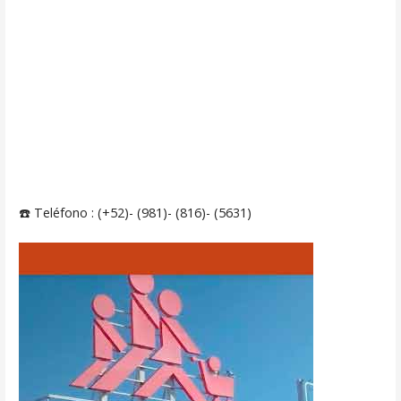
☎️ Teléfono : (+52)- (981)- (816)- (5631)