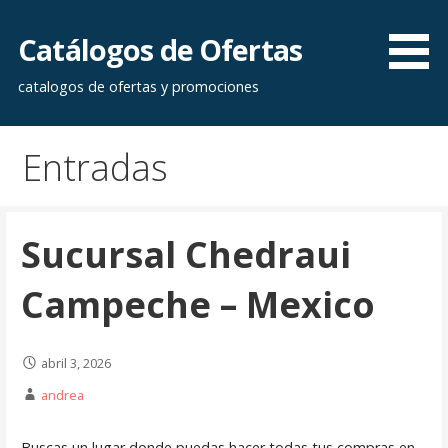
Saltar
al
Catálogos de Ofertas
contenido
catalogos de ofertas y promociones
Entradas
Sucursal Chedraui
Campeche – Mexico
abril 3, 2026
andrea
Buscas un lugar donde puedas hacer todas tus compras en