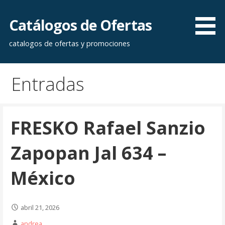
Saltar
al
Catálogos de Ofertas
contenido
catalogos de ofertas y promociones
Entradas
FRESKO Rafael Sanzio
Zapopan Jal 634 –
México
abril 21, 2026
andrea