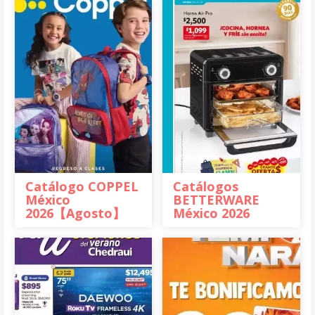
Catálogo COPPEL
Catálogos
México
BETTERWARE
2026【Agosto】
México 2026