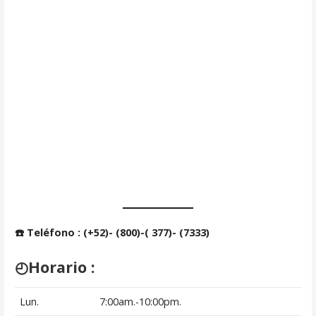
☎️ Teléfono : (+52)- (800)-( 377)- (7333)
◴
Horario
:
Lun.
7:00am.-10:00pm.