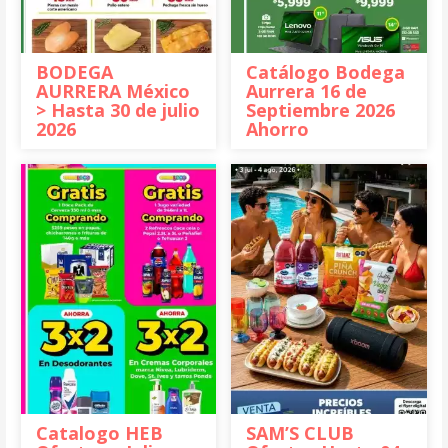
BODEGA
Catálogo Bodega
AURRERA México
Aurrera 16 de
> Hasta 30 de julio
Septiembre 2026
2026
Ahorro
Catalogo HEB
SAM’S CLUB