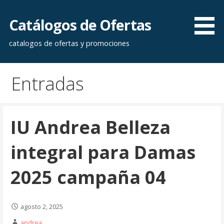
Saltar
al
Catálogos de Ofertas
contenido
catalogos de ofertas y promociones
Entradas
IU Andrea Belleza
integral para Damas
2025 campaña 04
agosto 2, 2025
andrea