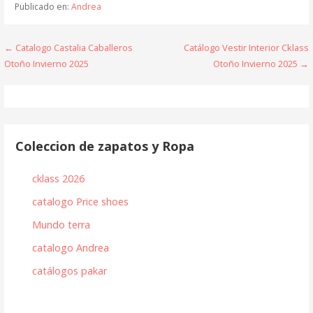
Publicado en:
Andrea
Navegación
← Catalogo Castalia Caballeros
Catálogo Vestir Interior Cklass
Otoño Invierno 2025
Otoño Invierno 2025 →
de
entradas
Coleccion de zapatos y Ropa
cklass 2026
catalogo Price shoes
Mundo terra
catalogo Andrea
catálogos pakar