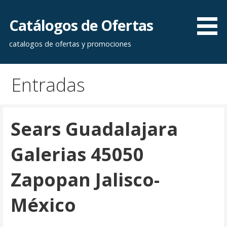
Saltar
al
Catálogos de Ofertas
contenido
catalogos de ofertas y promociones
Entradas
Sears Guadalajara
Galerias 45050
Zapopan Jalisco-
México