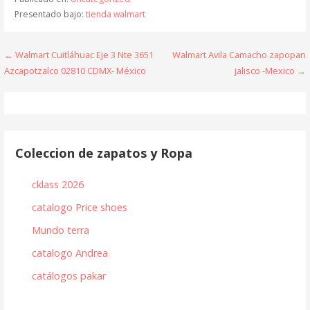
Presentado bajo:
tienda walmart
Navegación
← Walmart Cuitláhuac Eje 3 Nte 3651
Walmart Avila Camacho zapopan
Azcapotzalco 02810 CDMX- México
jalisco -Mexico →
de
entradas
Coleccion de zapatos y Ropa
cklass 2026
catalogo Price shoes
Mundo terra
catalogo Andrea
catálogos pakar