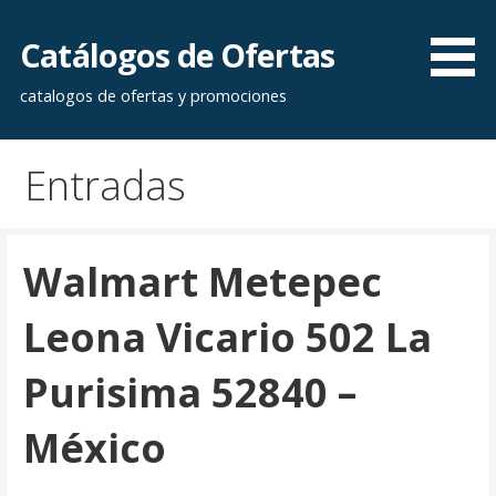
Saltar
al
Catálogos de Ofertas
contenido
catalogos de ofertas y promociones
Entradas
Walmart Metepec
Leona Vicario 502 La
Purisima 52840 –
México