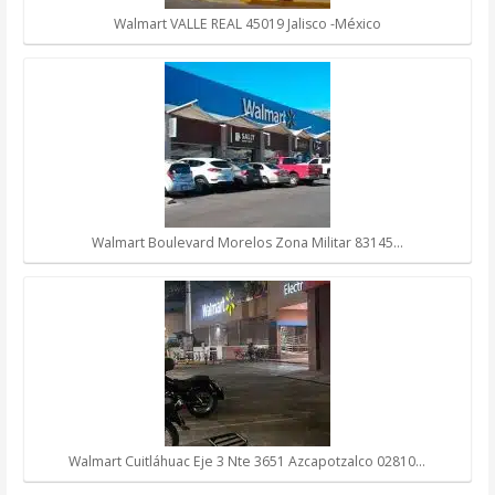
Walmart VALLE REAL 45019 Jalisco -México
Walmart Boulevard Morelos Zona Militar 83145…
Walmart Cuitláhuac Eje 3 Nte 3651 Azcapotzalco 02810…