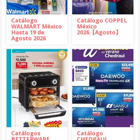
Catálogo
Catálogo COPPEL
WALMART México
México
Hasta 19 de
2026【Agosto】
Agosto 2026
Catálogos
Catálogo
BETTERWARE
CHEDRAUI