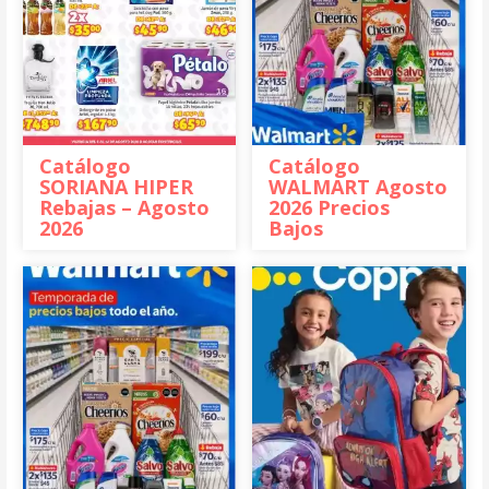
Catálogo
Catálogo
SORIANA HIPER
WALMART Agosto
Rebajas – Agosto
2026 Precios
2026
Bajos