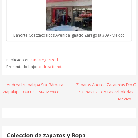
Banorte Coatzacoalcos Avenida Ignacio Zaragoza 309 - México
Publicado en:
Uncategorized
Presentado bajo:
andrea tienda
Navegación
← Andrea Iztapalapa Sta. Bárbara
Zapatos Andrea Zacatecas Fco G
Iztapalapa 09000 CDMX -México
Salinas Ext 315 Las Arboledas –
de
México →
entradas
Coleccion de zapatos y Ropa