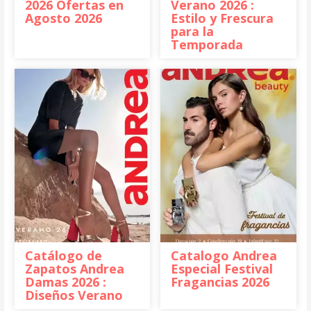
2026 Ofertas en
Verano 2026 :
Agosto 2026
Estilo y Frescura
para la
Temporada
Catálogo de
Catalogo Andrea
Zapatos Andrea
Especial Festival
Damas 2026 :
Fragancias 2026
Diseños Verano