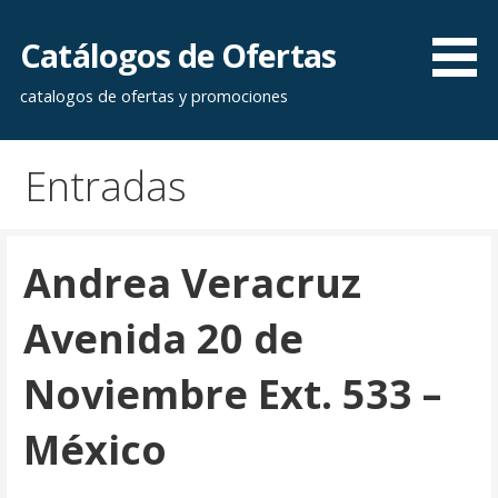
Saltar
al
Catálogos de Ofertas
contenido
catalogos de ofertas y promociones
Entradas
Andrea Veracruz
Avenida 20 de
Noviembre Ext. 533 –
México