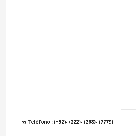
☎️
Teléfono : (+52)- (222)- (268)- (7779)