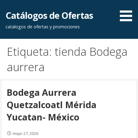
Saltar
al
Catálogos de Ofertas
contenido
catalogos de ofertas y promociones
Etiqueta: tienda Bodega
aurrera
Bodega Aurrera
Quetzalcoatl Mérida
Yucatan- México
mayo 27, 2026