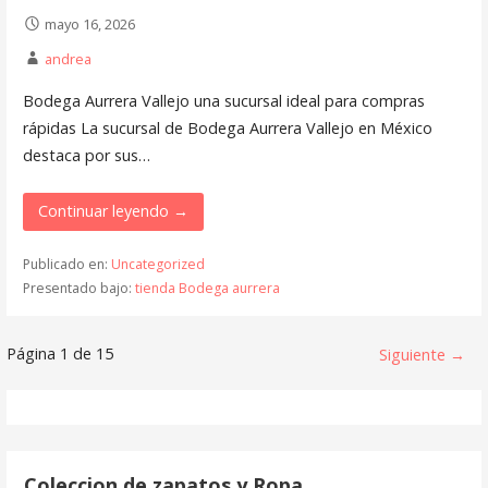
mayo 16, 2026
andrea
Bodega Aurrera Vallejo una sucursal ideal para compras
rápidas La sucursal de Bodega Aurrera Vallejo en México
destaca por sus…
Continuar leyendo →
Publicado en:
Uncategorized
Presentado bajo:
tienda Bodega aurrera
Navegación
Página 1 de 15
Siguiente →
de
Entrada
Coleccion de zapatos y Ropa