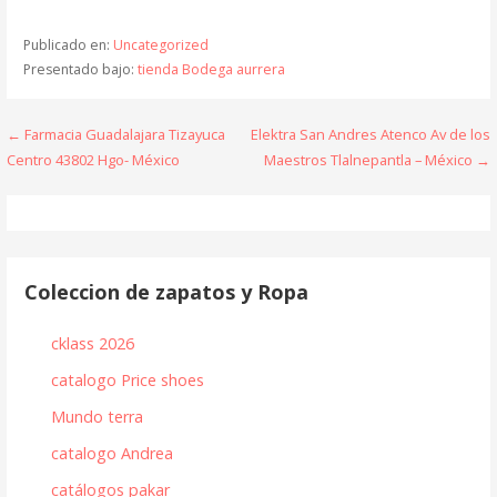
Publicado en:
Uncategorized
Presentado bajo:
tienda Bodega aurrera
Navegación
← Farmacia Guadalajara Tizayuca
Elektra San Andres Atenco Av de los
Centro 43802 Hgo- México
Maestros Tlalnepantla – México →
de
entradas
Coleccion de zapatos y Ropa
cklass 2026
catalogo Price shoes
Mundo terra
catalogo Andrea
catálogos pakar