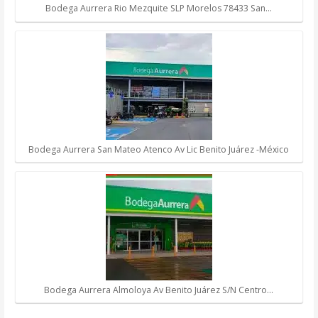
Bodega Aurrera Rio Mezquite SLP Morelos 78433 San…
Bodega Aurrera San Mateo Atenco Av Lic Benito Juárez -México
Bodega Aurrera Almoloya Av Benito Juárez S/N Centro…