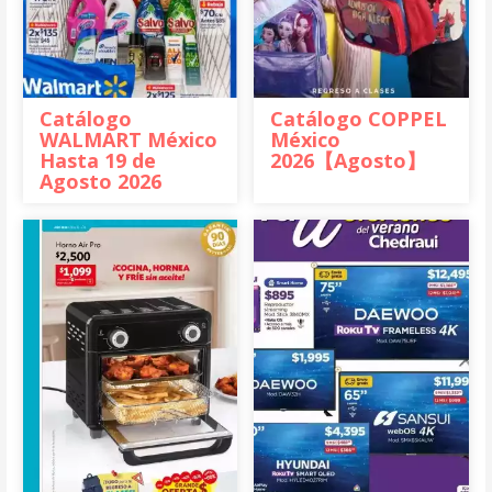
Catálogo
Catálogo COPPEL
WALMART México
México
Hasta 19 de
2026【Agosto】
Agosto 2026