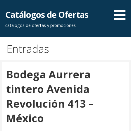
Saltar
al
Catálogos de Ofertas
contenido
catalogos de ofertas y promociones
Entradas
Bodega Aurrera
tintero Avenida
Revolución 413 –
México