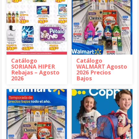
Catálogo
Catálogo
SORIANA HIPER
WALMART Agosto
Rebajas – Agosto
2026 Precios
2026
Bajos