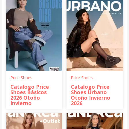
Price Shoes
Price Shoes
Catalogo Price
Catalogo Price
Shoes Básicos
Shoes Urbano
2026 Otoño
Otoño Invierno
Invierno
2026