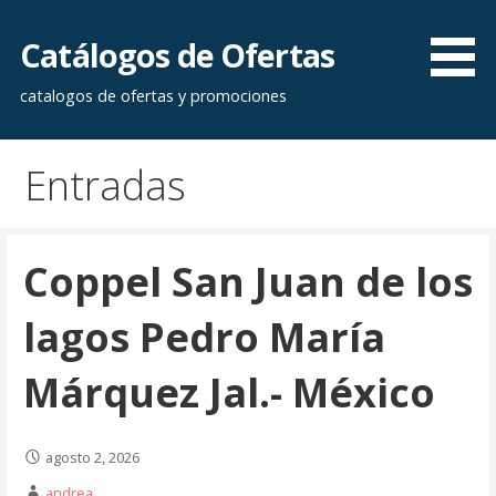
Saltar
al
Catálogos de Ofertas
contenido
catalogos de ofertas y promociones
Entradas
Coppel San Juan de los
lagos Pedro María
Márquez Jal.- México
agosto 2, 2026
andrea