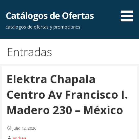
Saltar
al
Catálogos de Ofertas
contenido
catalogos de ofertas y promociones
Entradas
Elektra Chapala
Centro Av Francisco I.
Madero 230 – México
julio 12, 2026
andrea