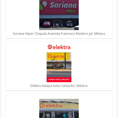
Soriana Híper Chapala Avenida Francisco Madero Jal -México
Elektra Xalapa Avila Camacho -México