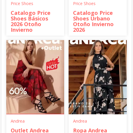
Price Shoes
Price Shoes
Catalogo Price
Catalogo Price
Shoes Básicos
Shoes Urbano
2026 Otoño
Otoño Invierno
Invierno
2026
Andrea
Andrea
Outlet Andrea
Ropa Andrea