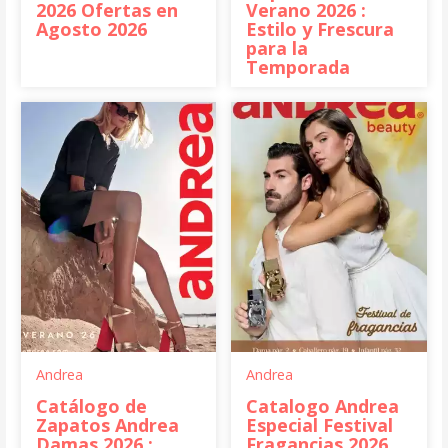
2026 Ofertas en
Verano 2026 :
Agosto 2026
Estilo y Frescura
para la
Temporada
Andrea
Andrea
Catálogo de
Catalogo Andrea
Zapatos Andrea
Especial Festival
Damas 2026 :
Fragancias 2026