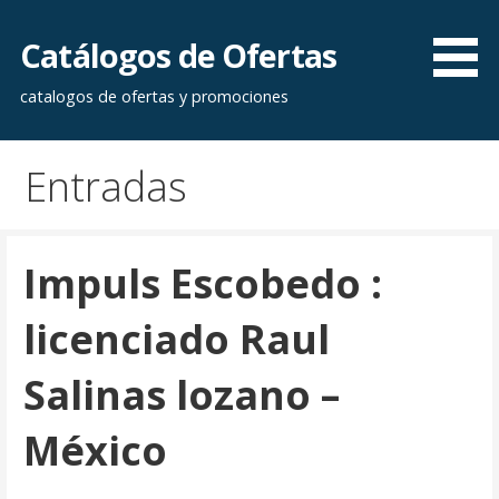
Saltar
al
Catálogos de Ofertas
contenido
catalogos de ofertas y promociones
Entradas
Impuls Escobedo :
licenciado Raul
Salinas lozano –
México