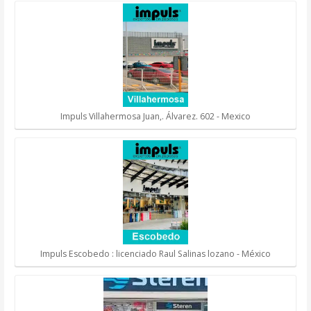
Impuls Villahermosa Juan,. Álvarez. 602 - Mexico
Impuls Escobedo : licenciado Raul Salinas lozano - México