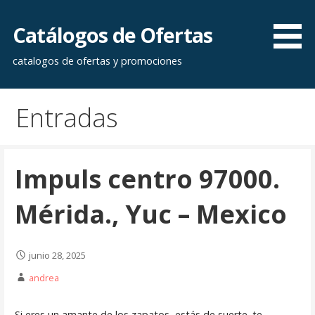
Saltar
al
Catálogos de Ofertas
contenido
catalogos de ofertas y promociones
Entradas
Impuls centro 97000.
Mérida., Yuc – Mexico
junio 28, 2025
andrea
Si eres un amante de los zapatos, estás de suerte. te