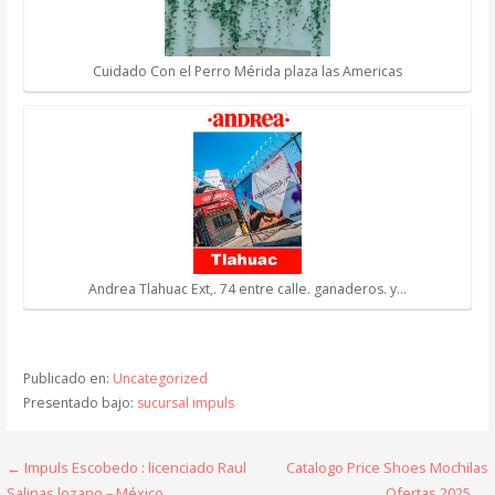
Cuidado Con el Perro Mérida plaza las Americas
Andrea Tlahuac Ext,. 74 entre calle. ganaderos. y…
Publicado en:
Uncategorized
Presentado bajo:
sucursal impuls
Navegación
← Impuls Escobedo : licenciado Raul
Catalogo Price Shoes Mochilas
Salinas lozano – México
Ofertas 2025 →