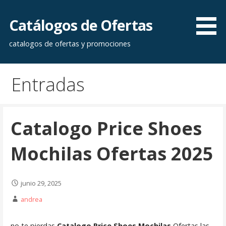
Saltar
al
Catálogos de Ofertas
contenido
catalogos de ofertas y promociones
Entradas
Catalogo Price Shoes
Mochilas Ofertas 2025
junio 29, 2025
andrea
no te pierdas
Catalogo Price Shoes Mochilas
Ofertas las