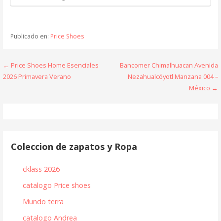
Publicado en:
Price Shoes
Navegación
← Price Shoes Home Esenciales
Bancomer Chimalhuacan Avenida
2026 Primavera Verano
Nezahualcóyotl Manzana 004 –
de
México →
entradas
Coleccion de zapatos y Ropa
cklass 2026
catalogo Price shoes
Mundo terra
catalogo Andrea