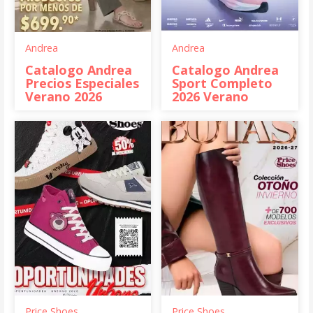
Andrea
Andrea
Catalogo Andrea
Catalogo Andrea
Precios Especiales
Sport Completo
Verano 2026
2026 Verano
Price Shoes
Price Shoes