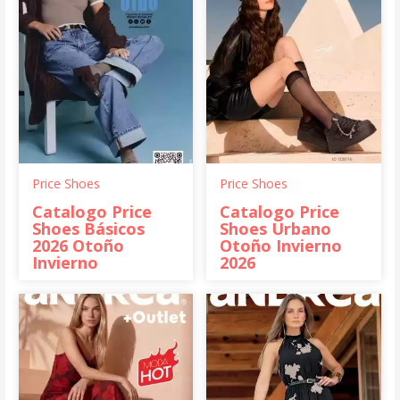
Price Shoes
Price Shoes
Catalogo Price
Catalogo Price
Shoes Básicos
Shoes Urbano
2026 Otoño
Otoño Invierno
Invierno
2026