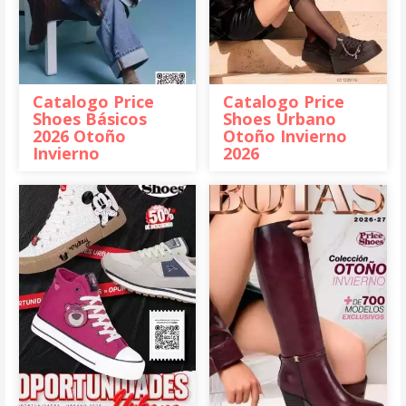
Catalogo Price
Catalogo Price
Shoes Básicos
Shoes Urbano
2026 Otoño
Otoño Invierno
Invierno
2026