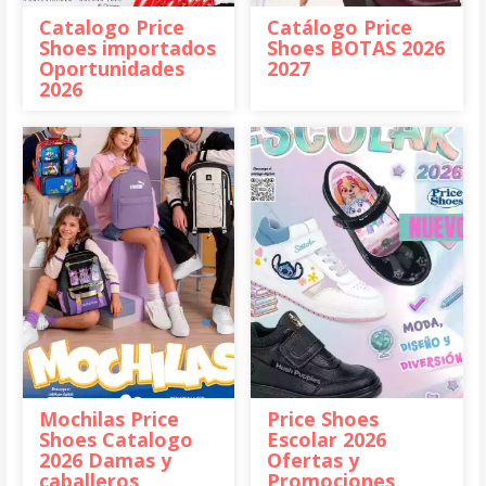
Catalogo Price
Catálogo Price
Shoes importados
Shoes BOTAS 2026
Oportunidades
2027
2026
Mochilas Price
Price Shoes
Shoes Catalogo
Escolar 2026
2026 Damas y
Ofertas y
caballeros
Promociones