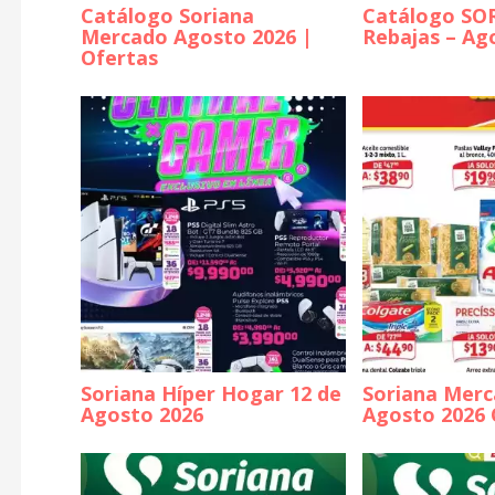
Catálogo Soriana
Catálogo SO
Mercado Agosto 2026 |
Rebajas – Ag
Ofertas
Soriana Híper Hogar 12 de
Soriana Merc
Agosto 2026
Agosto 2026 