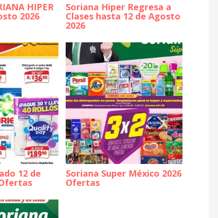
RIANA HIPER
Soriana Hiper Regresa a
osto 2026
Clases hasta 12 de Agosto
2026
ado 12 de
Soriana Super México 2026
Ofertas
Ofertas