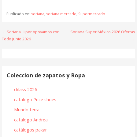
Publicado en:
soriana
,
soriana mercado
,
Supermercado
Navegación
← Soriana Hiper Apoyamos con
Soriana Super México 2026 Ofertas
Todo Junio 2026
→
de
entradas
Coleccion de zapatos y Ropa
cklass 2026
catalogo Price shoes
Mundo terra
catalogo Andrea
catálogos pakar