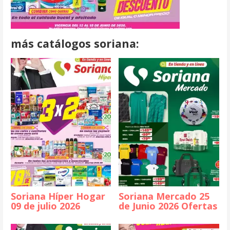
m
á
s catálogos soriana:
Soriana Híper Hogar
Soriana Mercado 25
09 de julio 2026
de Junio 2026 Ofertas