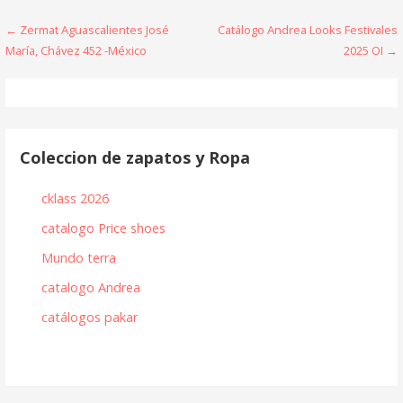
Navegación
← Zermat Aguascalientes José
Catálogo Andrea Looks Festivales
María, Chávez 452 -México
2025 OI →
de
entradas
Coleccion de zapatos y Ropa
cklass 2026
catalogo Price shoes
Mundo terra
catalogo Andrea
catálogos pakar