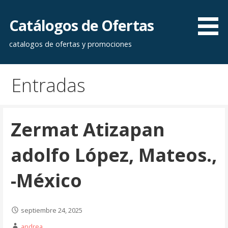
Saltar
al
Catálogos de Ofertas
contenido
catalogos de ofertas y promociones
Entradas
Zermat Atizapan
adolfo López, Mateos.,
-México
septiembre 24, 2025
andrea