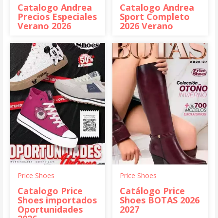
Catalogo Andrea
Catalogo Andrea
Precios Especiales
Sport Completo
Verano 2026
2026 Verano
Price Shoes
Price Shoes
Catalogo Price
Catálogo Price
Shoes importados
Shoes BOTAS 2026
Oportunidades
2027