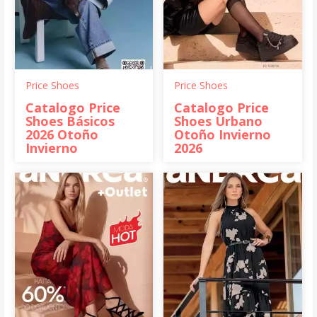
Price Shoes
Price Shoes
Catalogo Price
Catalogo Price
Shoes Básicos
Shoes Urbano
2026 Otoño
Otoño Invierno
Invierno
2026