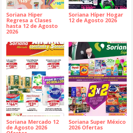
Soriana Hiper
Soriana Híper Hogar
Regresa a Clases
12 de Agosto 2026
hasta 12 de Agosto
2026
Soriana Mercado 12
Soriana Super México
de Agosto 2026
2026 Ofertas