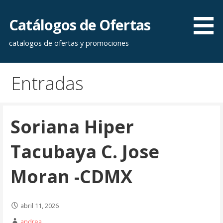
Saltar
al
Catálogos de Ofertas
contenido
catalogos de ofertas y promociones
Entradas
Soriana Hiper
Tacubaya C. Jose
Moran -CDMX
abril 11, 2026
andrea