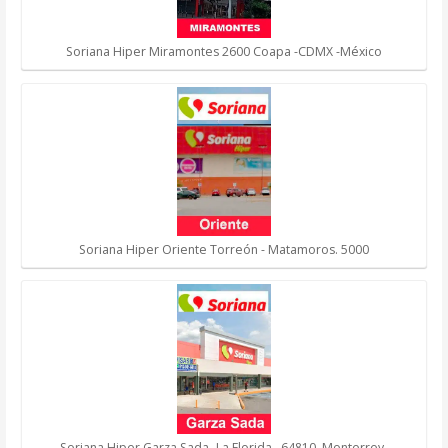
Soriana Hiper Miramontes 2600 Coapa -CDMX -México
Soriana Hiper Oriente Torreón - Matamoros. 5000
Soriana Hiper Garza Sada -La Florida., 64810. Monterrey.