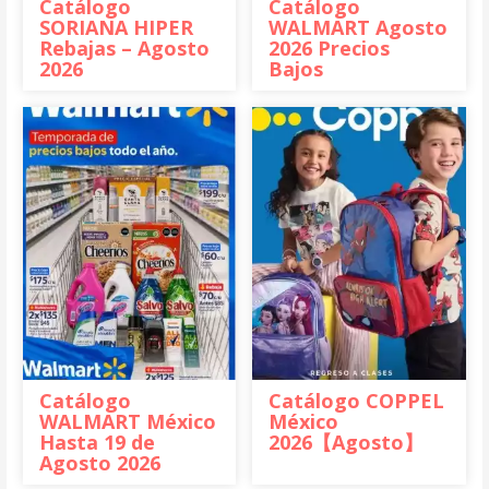
Catálogo
Catálogo
SORIANA HIPER
WALMART Agosto
Rebajas – Agosto
2026 Precios
2026
Bajos
Catálogo
Catálogo COPPEL
WALMART México
México
Hasta 19 de
2026【Agosto】
Agosto 2026