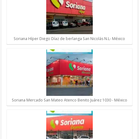
Soriana Híper Diego Díaz de berlanga San Nicolás N.L- México
Soriana Mercado San Mateo Atenco Benito Juárez 1030 - México