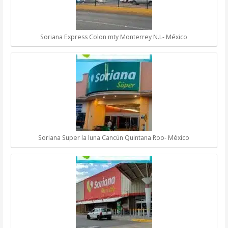
Soriana Express Colon mty Monterrey N.L- México
Soriana Super la luna Cancún Quintana Roo- México