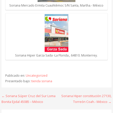
Soriana Mercado Ermita Cuauhtémoc S/N Santa, Martha.- México
Soriana Hiper Garza Sada -La Florida., 64810. Monterrey.
Publicado en:
Uncategorized
Presentado bajo:
tienda soriana
Navegación
← Soriana Súper Cruz del Sur Loma
Soriana Hiper constitución 27130,
Bonita Ejidal 45085 – México
Torreón Coah.- México →
de