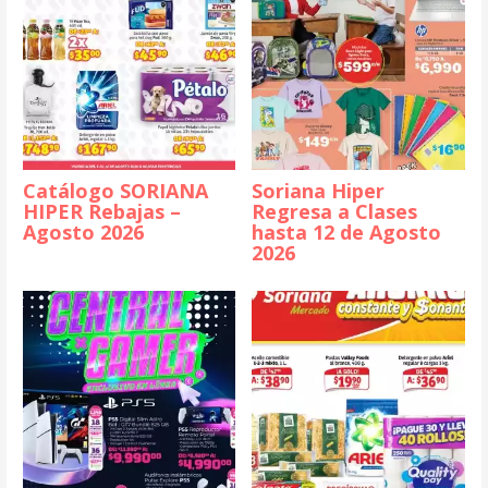
Catálogo SORIANA
Soriana Hiper
HIPER Rebajas –
Regresa a Clases
Agosto 2026
hasta 12 de Agosto
2026