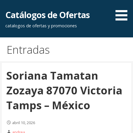
Saltar
al
Catálogos de Ofertas
contenido
catalogos de ofertas y promociones
Entradas
Soriana Tamatan
Zozaya 87070 Victoria
Tamps – México
abril 10, 2026
andrea