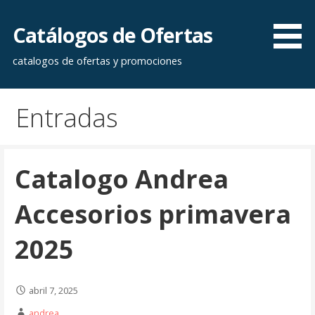
Saltar
al
Catálogos de Ofertas
contenido
catalogos de ofertas y promociones
Entradas
Catalogo Andrea
Accesorios primavera
2025
abril 7, 2025
andrea