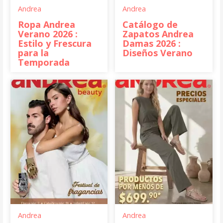
Andrea
Andrea
Ropa Andrea
Catálogo de
Verano 2026 :
Zapatos Andrea
Estilo y Frescura
Damas 2026 :
para la
Diseños Verano
Temporada
Andrea
Andrea