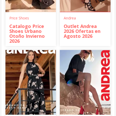
Price Shoes
Andrea
Catalogo Price
Outlet Andrea
Shoes Urbano
2026 Ofertas en
Otoño Invierno
Agosto 2026
2026