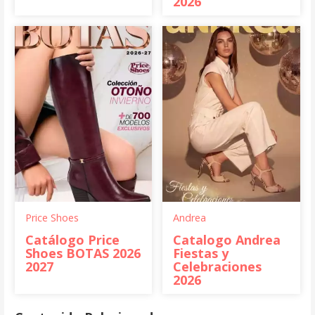
2026
Price Shoes
Andrea
Catálogo Price
Catalogo Andrea
Shoes BOTAS 2026
Fiestas y
2027
Celebraciones
2026