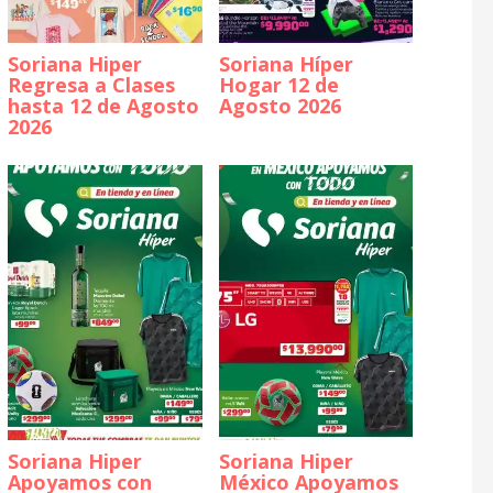
Soriana Hiper
Soriana Híper
Regresa a Clases
Hogar 12 de
hasta 12 de Agosto
Agosto 2026
2026
Soriana Hiper
Soriana Hiper
Apoyamos con
México Apoyamos