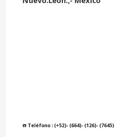
Nuevo.Leon.,- México
☎️
Teléfono : (+52)- (664)- (126)- (7645)