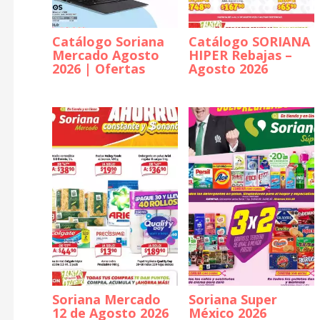
Catálogo Soriana
Catálogo SORIANA
Mercado Agosto
HIPER Rebajas –
2026 | Ofertas
Agosto 2026
Soriana Mercado
Soriana Super
12 de Agosto 2026
México 2026