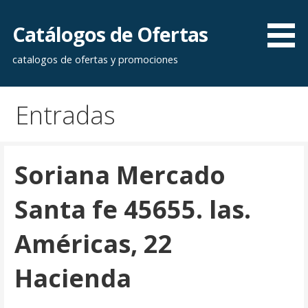
Saltar
al
Catálogos de Ofertas
contenido
catalogos de ofertas y promociones
Entradas
Soriana Mercado
Santa fe 45655. las.
Américas, 22
Hacienda