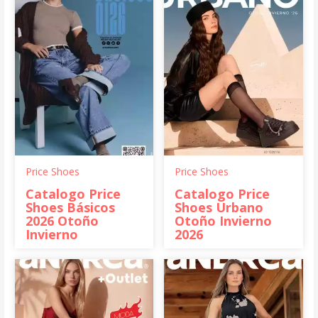
Price Shoes
Price Shoes
Catalogo Price
Catalogo Price
Shoes Básicos
Shoes Urbano
2026 Otoño
Otoño Invierno
Invierno
2026