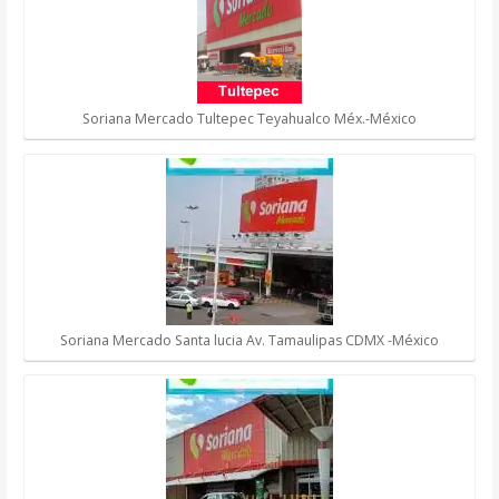
Soriana Mercado Tultepec Teyahualco Méx.-México
Soriana Mercado Santa lucia Av. Tamaulipas CDMX -México