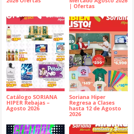
2026 Ofertas
Mercado Agosto 2026
| Ofertas
Catálogo SORIANA
Soriana Hiper
HIPER Rebajas –
Regresa a Clases
Agosto 2026
hasta 12 de Agosto
2026